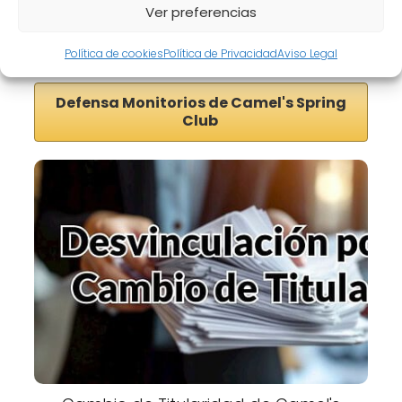
Ver preferencias
Oposición Monitorio de Camel's Spring
Club
Política de cookies
Política de Privacidad
Aviso Legal
Defensa Monitorios de Camel's Spring
Club