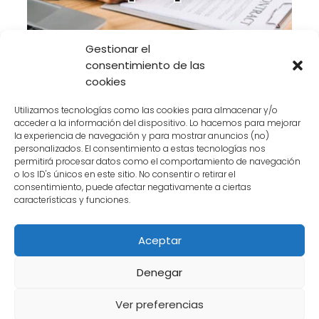
Gestionar el
Anular Contrato Judicialmente de Club
consentimiento de las
Ciudadela
cookies
Utilizamos tecnologías como las cookies para almacenar y/o
Anular Contrato De Multipropiedad
acceder a la información del dispositivo. Lo hacemos para mejorar
Club Ciudadela
la experiencia de navegación y para mostrar anuncios (no)
personalizados. El consentimiento a estas tecnologías nos
permitirá procesar datos como el comportamiento de navegación
o los ID's únicos en este sitio. No consentir o retirar el
consentimiento, puede afectar negativamente a ciertas
características y funciones.
Aceptar
Denegar
Ver preferencias