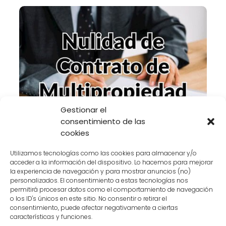
Gestionar el
consentimiento de las
cookies
Anular Contrato Judicialmente de Las
Utilizamos tecnologías como las cookies para almacenar y/o
Terrazas de Cala Codolar
acceder a la información del dispositivo. Lo hacemos para mejorar
la experiencia de navegación y para mostrar anuncios (no)
personalizados. El consentimiento a estas tecnologías nos
Anular Contrato De Multipropiedad
permitirá procesar datos como el comportamiento de navegación
Las Terrazas de Cala Codolar
o los ID's únicos en este sitio. No consentir o retirar el
consentimiento, puede afectar negativamente a ciertas
características y funciones.